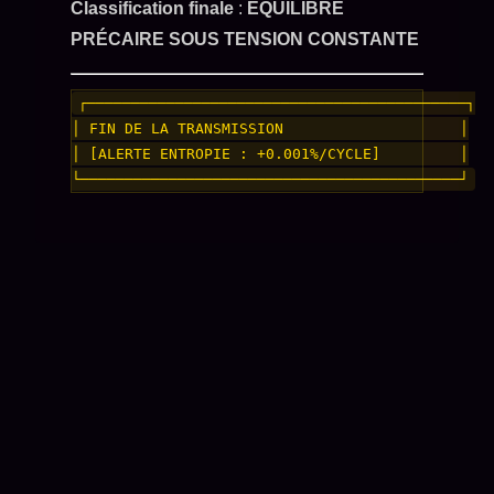
Classification finale
:
ÉQUILIBRE
PRÉCAIRE SOUS TENSION CONSTANTE
┌───────────────────────────────────────────┐

│ FIN DE LA TRANSMISSION                    │

│ [ALERTE ENTROPIE : +0.001%/CYCLE]         │
