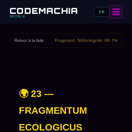
CODEMACHIA
FR
NEITH.Ø
Retour à la liste
Fragment: N/A
Intégrité: 98.7%
🌍 23 —
FRAGMENTUM
ECOLOGICUS