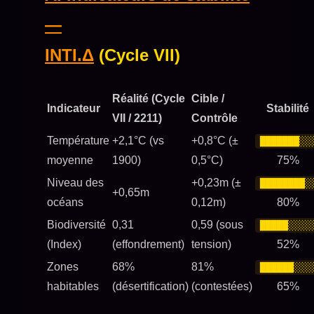
—
INTI.Δ
(Cycle VII)
Réalité (Cycle
Cible /
Indicateur
Stabilité
VII / 2211)
Contrôle
Température
+2,1°C (vs
+0,8°C (±
███████░░
moyenne
1900)
0,5°C)
75%
Niveau des
+0,23m (±
████████░
+0,65m
océans
0,12m)
80%
Biodiversité
0,31
0,59 (sous
█████░░░░
(Index)
(effondrement)
tension)
52%
Zones
68%
81%
██████░░░
habitables
(désertification)
(contestées)
65%