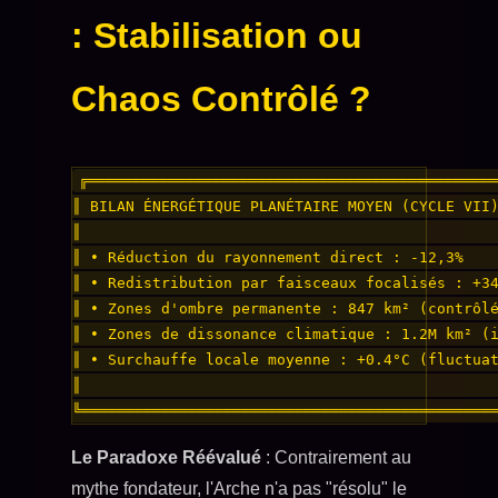
: Stabilisation ou
Chaos Contrôlé ?
╔══════════════════════════════════════════════
║ BILAN ÉNERGÉTIQUE PLANÉTAIRE MOYEN (CYCLE VII)
║                                               
║ • Réduction du rayonnement direct : -12,3%    
║ • Redistribution par faisceaux focalisés : +34
║ • Zones d'ombre permanente : 847 km² (contrôlé
║ • Zones de dissonance climatique : 1.2M km² (i
║ • Surchauffe locale moyenne : +0.4°C (fluctuat
║                                               
Le Paradoxe Réévalué
: Contrairement au
mythe fondateur, l'Arche n'a pas "résolu" le