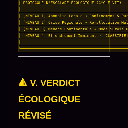
║ PROTOCOLE D'ESCALADE ÉCOLOGIQUE (CYCLE VII)   
║                                               
║ [NIVEAU 1] Anomalie Locale → Confinement & Pur
║ [NIVEAU 2] Crise Régionale → Ré-allocation Mul
║ [NIVEAU 3] Menace Continentale → Mode Survie P
║ [NIVEAU 4] Effondrement Imminent → [CLASSIFIÉ]
║                                               
🔺 V. VERDICT
ÉCOLOGIQUE
RÉVISÉ