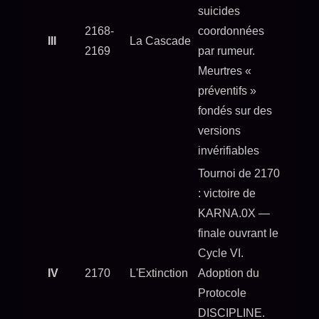
suicides
2168-
coordonnées
III
La Cascade
2169
par rumeur.
Meurtres «
préventifs »
fondés sur des
versions
invérifiables
Tournoi de 2170
: victoire de
KARNA.0X —
finale ouvrant le
Cycle VI.
IV
2170
L'Extinction
Adoption du
Protocole
DISCIPLINE.