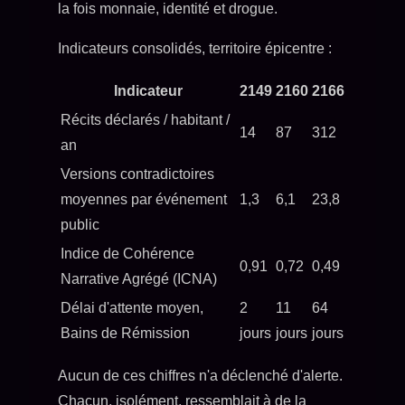
la fois monnaie, identité et drogue.
Indicateurs consolidés, territoire épicentre :
Indicateur
2149
2160
2166
Récits déclarés / habitant /
14
87
312
an
Versions contradictoires
moyennes par événement
1,3
6,1
23,8
public
Indice de Cohérence
0,91
0,72
0,49
Narrative Agrégé (ICNA)
Délai d'attente moyen,
2
11
64
Bains de Rémission
jours
jours
jours
Aucun de ces chiffres n'a déclenché d'alerte.
Chacun, isolément, ressemblait à de la