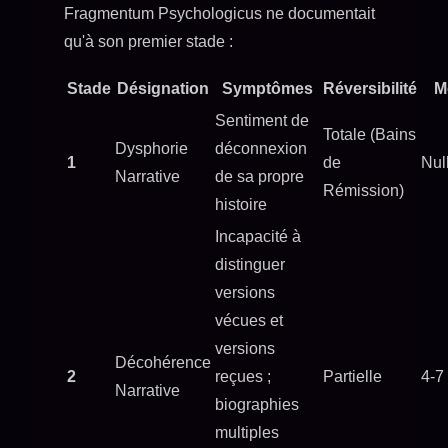
Fragmentum Psychologicus ne documentait
qu'à son premier stade :
Stade
Désignation
Symptômes
Réversibilité
Mo
Sentiment de
Totale (Bains
Dysphorie
déconnexion
1
de
Nul
Narrative
de sa propre
Rémission)
histoire
Incapacité à
distinguer
versions
vécues et
versions
Décohérence
2
reçues ;
Partielle
4-7
Narrative
biographies
multiples