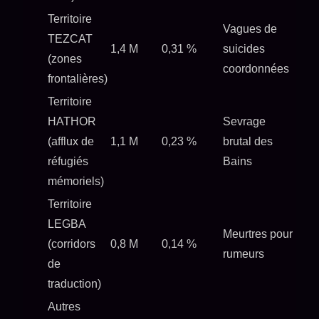
Territoire
Vagues de
TEZCAT
1,4 M
0,31 %
suicides
(zones
coordonnées
frontalières)
Territoire
HATHOR
Sevrage
(afflux de
1,1 M
0,23 %
brutal des
réfugiés
Bains
mémoriels)
Territoire
LEGBA
Meurtres pour
(corridors
0,8 M
0,14 %
rumeurs
de
traduction)
Autres