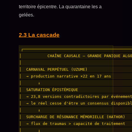
territoire épicentre. La quarantaine les a
gelées.
2.3 La cascade
┌──────────────────────────────────────────────
│           CHAÎNE CAUSALE — GRANDE PANIQUE ALGO
│                                               
│  CARNAVAL PERPÉTUEL (UZUME)                   
│  → production narrative ×22 en 17 ans         
│       ↓                                       
│  SATURATION ÉPISTÉMIQUE                       
│  → 23,8 versions contradictoires par événement
│  → le réel cesse d'être un consensus disponibl
│       ↓                                       
│  SURCHARGE DE RÉSONANCE MÉMORIELLE (HATHOR)   
│  → flux de traumas > capacité de traitement   
│       ↓                                       