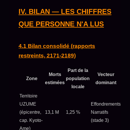
IV. BILAN — LES CHIFFRES
QUE PERSONNE N'A LUS
4.1 Bilan consolidé (rapports
restreints, 2171-2189)
Part de la
Morts
Vecteur
Zone
population
estimées
dominant
locale
Territoire
UZUME
Effondrements
(épicentre,
13,1 M
1,25 %
Narratifs
cap. Kyoto-
(stade 3)
Ame)