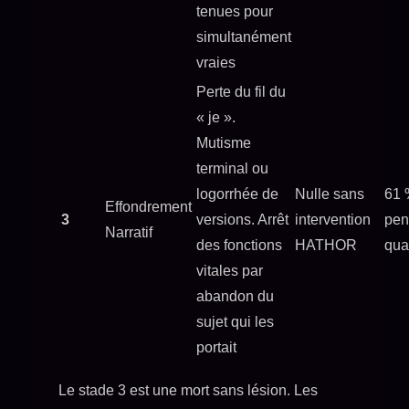
tenues pour
simultanément
vraies
Perte du fil du
« je ».
Mutisme
terminal ou
logorrhée de
Nulle sans
61 
Effondrement
3
versions. Arrêt
intervention
pen
Narratif
des fonctions
HATHOR
qua
vitales par
abandon du
sujet qui les
portait
Le stade 3 est une mort sans lésion. Les