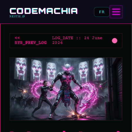
CODEMACHIA
FR
NEITH.Ø
<<
LOG_DATE :: 24 June
SYS_PREV_LOG
2026