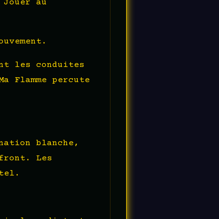
 Jouer au
ouvement.
nt les conduites
Ma Flamme percute
nation blanche,
front. Les
tel.