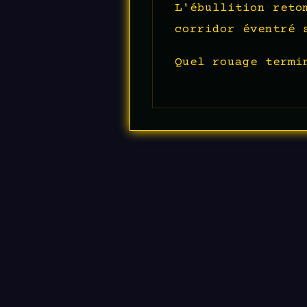
L'ébullition reto
corridor éventré 
Quel rouage termi