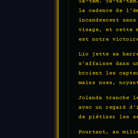
Ta-tam. Ta-ta-tam
la cadence de l'é
incandescent sans
visage, et cette 
est notre victoir
Lio jette sa barr
s'affaisse dans u
broient les capte
mains nues, noyan
Jolanda tranche l
avec un regard d'
de piétiner les s
Pourtant, au mili