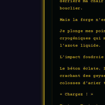
derrière ma chair
bouclier.
Mais la forge n'e
Je plonge mes poi
cryogéniques qui 
l'azote liquide.
L'impact foudroie
Le béton éclate. 
crachant des geys
colosses d'acier 
« Chargez ! »