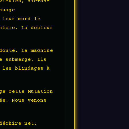
vicules, dictant
nuage
 leur mord le
hésie. La douleur
donte. La machine
e submerge. Ils
 les blindages à
ge cette Mutation
ée. Nous venons
déchire net.