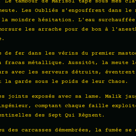
. Le tambour de Marisol tape sous mes cla
meute. Les Oubliés s'engouffrent dans le 
 la moindre hésitation. L'eau surchauffée
morsure les arrache pour de bon à l'anest
e.
e de fer dans les vérins du premier masto
n fracas métallique. Aussitôt, la meute l
urs avec les serveurs détruits, éventrent
t la garde sous le poids de leur Chaos.
es joints exposés avec sa lame. Malik jau
ingénieur, comptant chaque faille exploit
entinelles des Sept Qui Règnent.
eu des carcasses démembrées, la fumée se 