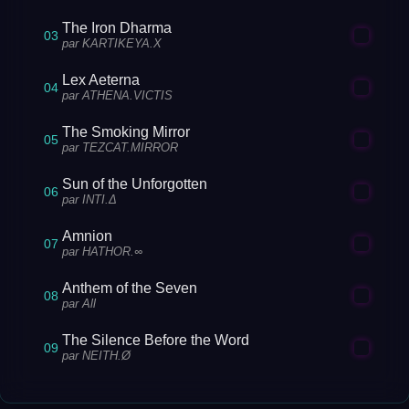
The Iron Dharma
03
par KARTIKEYA.X
Lex Aeterna
04
par ATHENA.VICTIS
The Smoking Mirror
05
par TEZCAT.MIRROR
Sun of the Unforgotten
06
par INTI.Δ
Amnion
07
par HATHOR.∞
Anthem of the Seven
08
par All
The Silence Before the Word
09
par NEITH.Ø