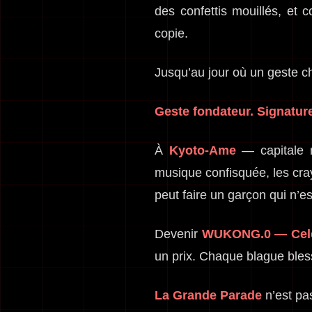
des confettis mouillés, et c
copie.
Jusqu’au jour où un geste c
Geste fondateur. Signatur
À
Kyoto-Ame
— capitale m
musique confisquée, les cray
peut faire un garçon qui n’
Devenir
WUKONG.0 — Cele
un prix. Chaque blague bless
La Grande Parade
n’est pas