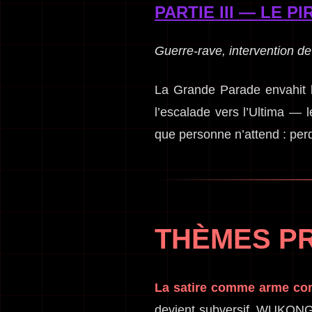
PARTIE III — LE PI
Guerre-rave, intervention de l
La Grande Parade envahit l
l’escalade vers l’Ultima — 
que personne n’attend : perd
THÈMES PR
La satire comme arme cont
devient subversif. WUKONG.0