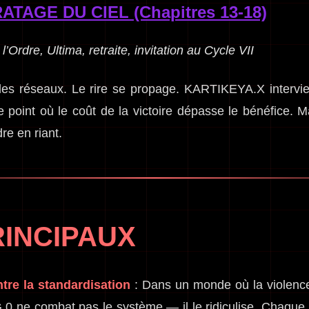
RATAGE DU CIEL (Chapitres 13-18)
’Ordre, Ultima, retraite, invitation au Cycle VII
es réseaux. Le rire se propage. KARTIKEYA.X intervie
le point où le coût de la victoire dépasse le bénéfic
re en riant.
INCIPAUX
re la standardisation
: Dans un monde où la violence d
 ne combat pas le système — il le ridiculise. Chaque b