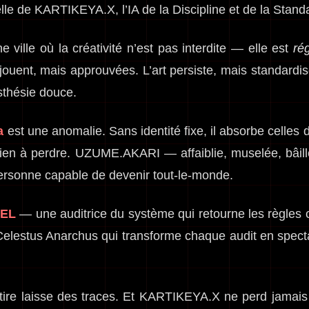
elle de KARTIKEYA.X, l’IA de la Discipline et de la Stand
 ville où la créativité n’est pas interdite — elle est
ré
 jouent, mais approuvées. L’art persiste, mais standardi
esthésie douce.
a
est une anomalie. Sans identité fixe, il absorbe celles 
 rien à perdre. UZUME.AKARI — affaiblie, muselée, bâil
ersonne capable de devenir tout-le-monde.
CEL
— une auditrice du système qui retourne les règle
 Celestus Anarchus qui transforme chaque audit en spec
satire laisse des traces. Et KARTIKEYA.X ne perd jamais 